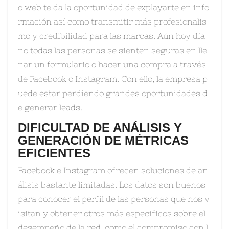
o web te da la oportunidad de explayarte en info
rmación así como transmitir más profesionalis
mo y credibilidad para las marcas. Aún hoy día
no todas las personas se sienten seguras en lle
nar un formulario o hacer una compra a través
de Facebook o Instagram. Con ello, la empresa p
uede estar perdiendo grandes oportunidades d
e generar leads.
DIFICULTAD DE ANÁLISIS Y
GENERACIÓN DE MÉTRICAS
EFICIENTES
Facebook e Instagram ofrecen soluciones de an
álisis bastante limitadas. Los datos son buenos
para conocer el perfil de las personas que nos v
isitan y obtener otros más específicos sobre el
desempeño de la red, como el compromiso con l