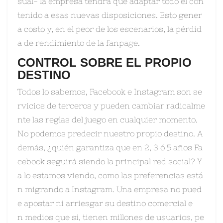
sual- la empresa tendrá que adaptar todo el con
tenido a esas nuevas disposiciones. Esto gener
a costo y, en el peor de los escenarios, la pérdid
a de rendimiento de la fanpage.
CONTROL SOBRE EL PROPIO
DESTINO
Todos lo sabemos, Facebook e Instagram son se
rvicios de terceros y pueden cambiar radicalme
nte las reglas del juego en cualquier momento.
No podemos predecir nuestro propio destino. A
demás, ¿quién garantiza que en 2, 3 ó 5 años Fa
cebook seguirá siendo la principal red social? Y
a lo estamos viendo, como las preferencias está
n migrando a Instagram. Una empresa no pued
e apostar ni arriesgar su destino comercial e
n medios que sí, tienen millones de usuarios, pe