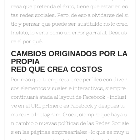
resa que pretenda el éxito, tiene que estar en es
tas redes sociales. Pero, de eso a olvidarse del si
tio y pensar que puede ser sustituido no lo creo.
Insisto, lo vería como un error garrafal. Descub
re el por qué.
CAMBIOS ORIGINADOS POR LA
PROPIA
RED QUE CREA COSTOS
Por más que la empresa cree perfiles con diver
sos elementos visuales e interactivos, siempre
continuará atada al layout de Facebook –inclusi
ve en el URL primero es Facebook y después tu
marca- o Instagram. O sea, siempre que haya u
n cambio o nuevas políticas de las Redes Sociale
s en las páginas empresariales -lo que es muy u