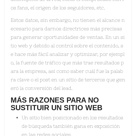
os fans, el origen de los seguidores, etc.
Estos datos, sin embargo, no tienen el alcance n
ecesario para darnos directrices más precisas
para generar oportunidades de ventas. En un si
tio web y debido al control sobre el contenido, s
e hace más fácil analizar y optimizar, por ejempl
o, la fuente de tráfico que más trae resultados p
ara la empresa, así como saber cuál fue la palab
ra clave o el post en un sitio de terceros que gen
eró la conversión del lead.
MÁS RAZONES PARA NO
SUSTITUIR UN SITIO WEB
Un sitio bien posicionado en los resultados
de búsqueda también gana en exposición
en las redes sociales.