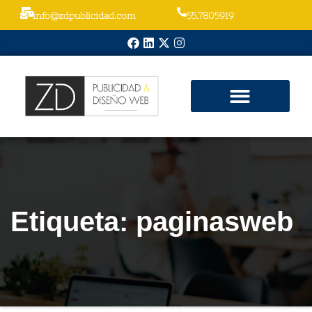
info@zdpublicidad.com
55.7805919
Nuestros Servicios
Etiqueta: paginasweb